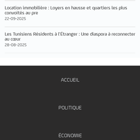
Location immobilière : Loyers en hausse et quartiers les plus
convoités au pre
22-09-2025
Les Tunisiens Résidents à l’Étranger : Une diaspora à reconnecter
au cœur
28-08-2025
ACCUEIL
POLITIQUE
ÉCONOMIE