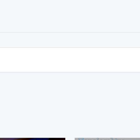
er
rtager