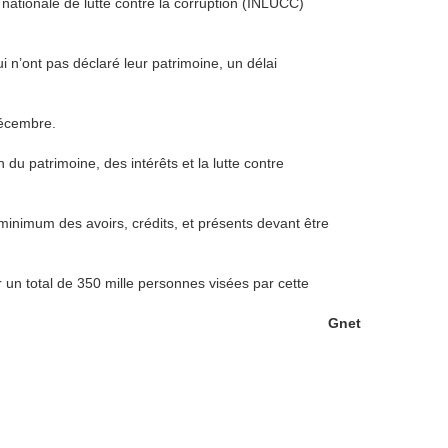
 nationale de lutte contre la corruption (INLUCC)
 n’ont pas déclaré leur patrimoine, un délai
décembre.
n du patrimoine, des intérêts et la lutte contre
minimum des avoirs, crédits, et présents devant être
.
 un total de 350 mille personnes visées par cette
Gnet