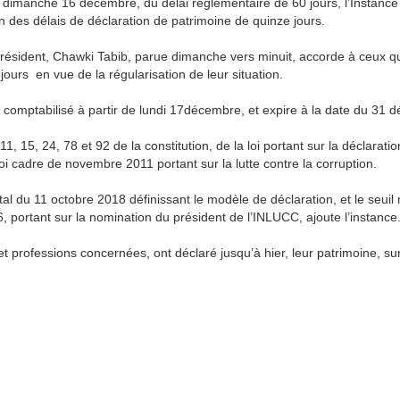
r, dimanche 16 décembre, du délai règlementaire de 60 jours, l’Instance
 des délais de déclaration de patrimoine de quinze jours.
résident, Chawki Tabib, parue dimanche vers minuit, accorde à ceux qui
ours en vue de la régularisation de leur situation.
 comptabilisé à partir de lundi 17décembre, et expire à la date du 31 
, 15, 24, 78 et 92 de la constitution, de la loi portant sur la déclaratio
et-loi cadre de novembre 2011 portant sur la lutte contre la corruption.
 du 11 octobre 2018 définissant le modèle de déclaration, et le seuil 
 portant sur la nomination du président de l’INLUCC, ajoute l’instance
 professions concernées, ont déclaré jusqu’à hier, leur patrimoine, sur