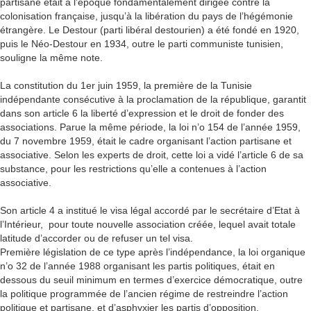
partisane était à l’époque fondamentalement dirigée contre la
colonisation française, jusqu’à la libération du pays de l’hégémonie
étrangère. Le Destour (parti libéral destourien) a été fondé en 1920,
puis le Néo-Destour en 1934, outre le parti communiste tunisien,
souligne la même note.
La constitution du 1er juin 1959, la première de la Tunisie
indépendante consécutive à la proclamation de la république, garantit
dans son article 6 la liberté d’expression et le droit de fonder des
associations. Parue la même période, la loi n’o 154 de l’année 1959,
du 7 novembre 1959, était le cadre organisant l’action partisane et
associative. Selon les experts de droit, cette loi a vidé l’article 6 de sa
substance, pour les restrictions qu’elle a contenues à l’action
associative.
Son article 4 a institué le visa légal accordé par le secrétaire d’Etat à
l’Intérieur, pour toute nouvelle association créée, lequel avait totale
latitude d’accorder ou de refuser un tel visa.
Première législation de ce type après l’indépendance, la loi organique
n’o 32 de l’année 1988 organisant les partis politiques, était en
dessous du seuil minimum en termes d’exercice démocratique, outre
la politique programmée de l’ancien régime de restreindre l’action
politique et partisane, et d’asphyxier les partis d’opposition.