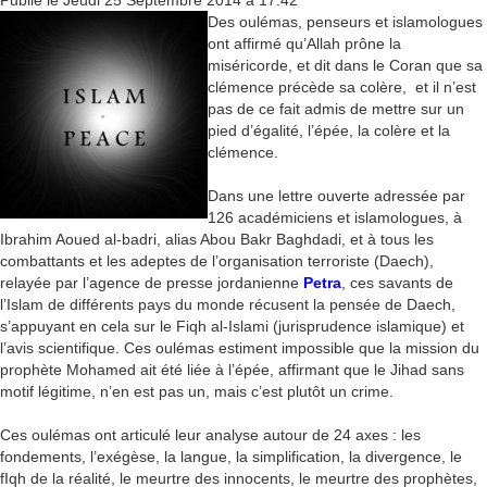
Des oulémas, penseurs et islamologues
ont affirmé qu’Allah prône la
miséricorde, et dit dans le Coran que sa
clémence précède sa colère, et il n’est
pas de ce fait admis de mettre sur un
pied d’égalité, l’épée, la colère et la
clémence.
Dans une lettre ouverte adressée par
126 académiciens et islamologues, à
Ibrahim Aoued al-badri, alias Abou Bakr Baghdadi, et à tous les
combattants et les adeptes de l’organisation terroriste (Daech),
relayée par l’agence de presse jordanienne
Petra
, ces savants de
l’Islam de différents pays du monde récusent la pensée de Daech,
s’appuyant en cela sur le Fiqh al-Islami (jurisprudence islamique) et
l’avis scientifique. Ces oulémas estiment impossible que la mission du
prophète Mohamed ait été liée à l’épée, affirmant que le Jihad sans
motif légitime, n’en est pas un, mais c’est plutôt un crime.
Ces oulémas ont articulé leur analyse autour de 24 axes : les
fondements, l’exégèse, la langue, la simplification, la divergence, le
fIqh de la réalité, le meurtre des innocents, le meurtre des prophètes,