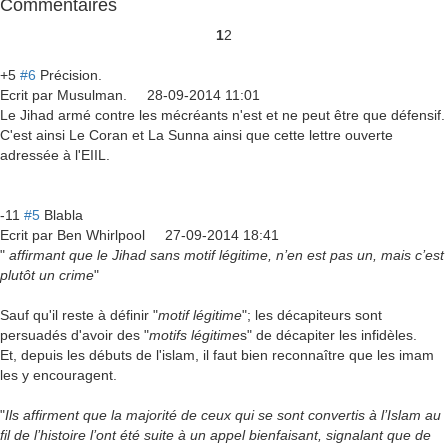
Commentaires
1
2
+5
#6
Précision.
Ecrit par
Musulman.
28-09-2014 11:01
Le Jihad armé contre les mécréants n'est et ne peut être que défensif.
C'est ainsi Le Coran et La Sunna ainsi que cette lettre ouverte
adressée à l'EIIL.
-11
#5
Blabla
Ecrit par
Ben Whirlpool
27-09-2014 18:41
"
affirmant que le Jihad sans motif légitime, n’en est pas un, mais c’est
plutôt un crime
"
Sauf qu'il reste à définir "
motif légitime
"; les décapiteurs sont
persuadés d'avoir des "
motifs légitime
s" de décapiter les infidèles.
Et, depuis les débuts de l'islam, il faut bien reconnaître que les imam
les y encouragent.
"
Ils affirment que la majorité de ceux qui se sont convertis à l’Islam au
fil de l’histoire l’ont été suite à un appel bienfaisant, signalant que de