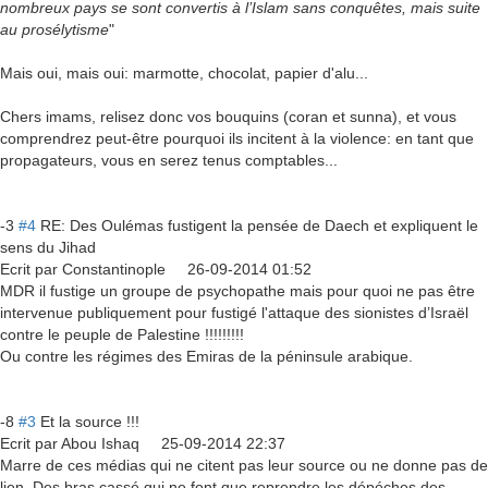
nombreux pays se sont convertis à l’Islam sans conquêtes, mais suite
au prosélytisme
"
Mais oui, mais oui: marmotte, chocolat, papier d'alu...
Chers imams, relisez donc vos bouquins (coran et sunna), et vous
comprendrez peut-être pourquoi ils incitent à la violence: en tant que
propagateurs, vous en serez tenus comptables...
-3
#4
RE: Des Oulémas fustigent la pensée de Daech et expliquent le
sens du Jihad
Ecrit par
Constantinople
26-09-2014 01:52
MDR il fustige un groupe de psychopathe mais pour quoi ne pas être
intervenue publiquement pour fustigé l'attaque des sionistes d’Israël
contre le peuple de Palestine !!!!!!!!!
Ou contre les régimes des Emiras de la péninsule arabique.
-8
#3
Et la source !!!
Ecrit par
Abou Ishaq
25-09-2014 22:37
Marre de ces médias qui ne citent pas leur source ou ne donne pas de
lien. Des bras cassé qui ne font que reprendre les dépéches des