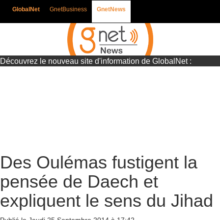
GlobalNet
GnetBusiness
GnetNews
Découvrez le nouveau site d'information de GlobalNet :
Gnetnews
Des Oulémas fustigent la
pensée de Daech et
expliquent le sens du Jihad
Publié le Jeudi 25 Septembre 2014 à 17:42