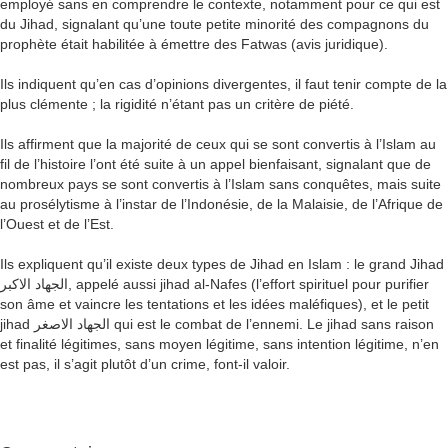
employé sans en comprendre le contexte, notamment pour ce qui est
du Jihad, signalant qu’une toute petite minorité des compagnons du
prophète était habilitée à émettre des Fatwas (avis juridique).
Ils indiquent qu’en cas d’opinions divergentes, il faut tenir compte de la
plus clémente ; la rigidité n’étant pas un critère de piété.
Ils affirment que la majorité de ceux qui se sont convertis à l’Islam au
fil de l’histoire l’ont été suite à un appel bienfaisant, signalant que de
nombreux pays se sont convertis à l’Islam sans conquêtes, mais suite
au prosélytisme à l’instar de l’Indonésie, de la Malaisie, de l’Afrique de
l’Ouest et de l’Est.
Ils expliquent qu’il existe deux types de Jihad en Islam : le grand Jihad
الجهاد الاكبر, appelé aussi jihad al-Nafes (l’effort spirituel pour purifier
son âme et vaincre les tentations et les idées maléfiques), et le petit
jihad الجهاد الاصغر qui est le combat de l’ennemi. Le jihad sans raison
et finalité légitimes, sans moyen légitime, sans intention légitime, n’en
est pas, il s’agit plutôt d’un crime, font-il valoir.