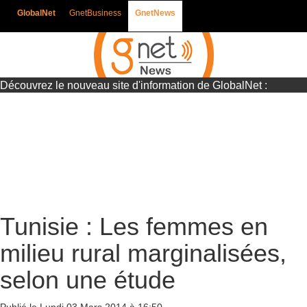
GlobalNet
GnetBusiness
GnetNews
Découvrez le nouveau site d'information de GlobalNet :
Gnetnews
Tunisie : Les femmes en
milieu rural marginalisées,
selon une étude
Publié le Lundi 03 Mars 2014 à 16:50