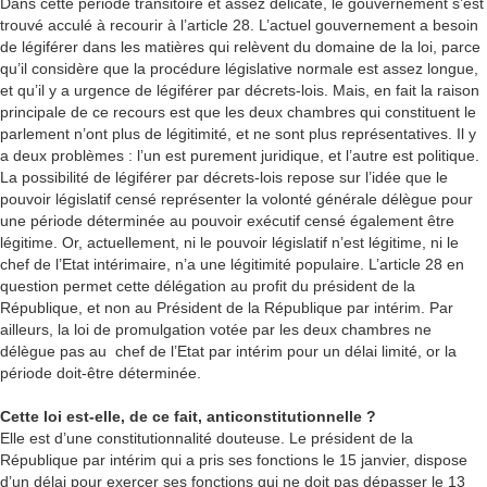
Dans cette période transitoire et assez délicate, le gouvernement s’est
trouvé acculé à recourir à l’article 28. L’actuel gouvernement a besoin
de légiférer dans les matières qui relèvent du domaine de la loi, parce
qu’il considère que la procédure législative normale est assez longue,
et qu’il y a urgence de légiférer par décrets-lois. Mais, en fait la raison
principale de ce recours est que les deux chambres qui constituent le
parlement n’ont plus de légitimité, et ne sont plus représentatives. Il y
a deux problèmes : l’un est purement juridique, et l’autre est politique.
La possibilité de légiférer par décrets-lois repose sur l’idée que le
pouvoir législatif censé représenter la volonté générale délègue pour
une période déterminée au pouvoir exécutif censé également être
légitime. Or, actuellement, ni le pouvoir législatif n’est légitime, ni le
chef de l’Etat intérimaire, n’a une légitimité populaire. L’article 28 en
question permet cette délégation au profit du président de la
République, et non au Président de la République par intérim. Par
ailleurs, la loi de promulgation votée par les deux chambres ne
délègue pas au chef de l’Etat par intérim pour un délai limité, or la
période doit-être déterminée.
Cette loi est-elle, de ce fait, anticonstitutionnelle ?
Elle est d’une constitutionnalité douteuse. Le président de la
République par intérim qui a pris ses fonctions le 15 janvier, dispose
d’un délai pour exercer ses fonctions qui ne doit pas dépasser le 13