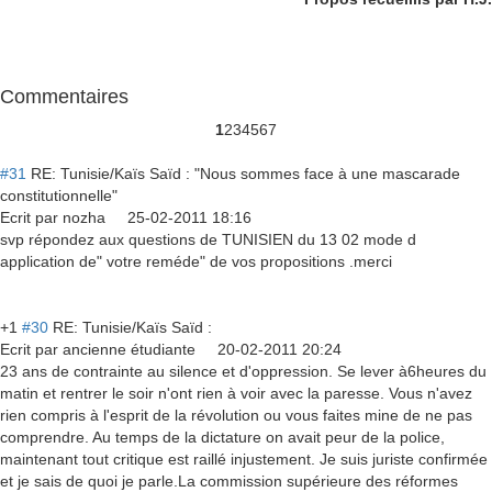
Commentaires
1
2
3
4
5
6
7
#31
RE: Tunisie/Kaïs Saïd : "Nous sommes face à une mascarade
constitutionnelle"
Ecrit par
nozha
25-02-2011 18:16
svp répondez aux questions de TUNISIEN du 13 02 mode d
application de" votre reméde" de vos propositions .merci
+1
#30
RE: Tunisie/Kaïs Saïd :
Ecrit par
ancienne étudiante
20-02-2011 20:24
23 ans de contrainte au silence et d'oppression. Se lever à6heures du
matin et rentrer le soir n'ont rien à voir avec la paresse. Vous n'avez
rien compris à l'esprit de la révolution ou vous faites mine de ne pas
comprendre. Au temps de la dictature on avait peur de la police,
maintenant tout critique est raillé injustement. Je suis juriste confirmée
et je sais de quoi je parle.La commission supérieure des réformes