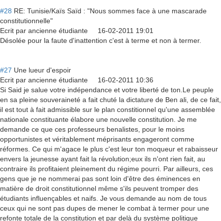
#28
RE: Tunisie/Kaïs Saïd : "Nous sommes face à une mascarade
constitutionnelle"
Ecrit par
ancienne étudiante
16-02-2011 19:01
Désolée pour la faute d'inattention c'est à terme et non à termer.
#27
Une lueur d'espoir
Ecrit par
ancienne étudiante
16-02-2011 10:36
Si Said je salue votre indépendance et votre liberté de ton.Le peuple
en sa pleine souveraineté a fait chuté la dictature de Ben ali, de ce fait,
il est tout à fait admissible sur le plan constitionnel qu'une assemblée
nationale constituante élabore une nouvelle constitution. Je me
demande ce que ces professeurs benalistes, pour le moins
opportunistes et véritablement méprisants engageront comme
réformes. Ce qui m'agace le plus c'est leur ton moqueur et rabaisseur
envers la jeunesse ayant fait la révolution;eux ils n'ont rien fait, au
contraire ils profitaient pleinement du régime pourri. Par ailleurs, ces
gens que je ne nommerai pas sont loin d'être des éminences en
matière de droit constitutionnel même s'ils peuvent tromper des
étudiants influençables et naifs. Je vous demande au nom de tous
ceux qui ne sont pas dupes de mener le combat à termer pour une
refonte totale de la constitution et par delà du système politique