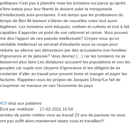
politiques n'est pas à plaindre mais les tunisiens oui parce qu'après
s'être battus pour leur liberté ils doivent subir la mesquinerie
d'intellectuels auto-proclamés. Il est temps que les professeurs du
temps de Ben Ali laissent s'élever de nouvelles voies tout aussi
légitimes. Les tunisiens sont éduqués, civilisés et cultivés et tout à fait
capables d'apporter un point de vue rationnel et censé. Vous pouvez
me dire l'apport de ces pseudo intellectuels? Croyez-vous qu'un
véritable intellectuel se servirait d'étudiants sous sa coupe pour
réduire au silence ses détracteurs par des accusations non fondées
d'ignorance et de jalousie? Vous devriez (...) car les tunisiens ne se
laisseront plus faire.Les dictatures accusent les populations et non les
peuples car sujets non citoyens d'ignorance et les obligent de se
contenter d'aller au travail pour pouvoir boire et manger et payer les
factures. Rappelez-vous les propos de Jacques Chirac!Le fait de
s'exprimer ne menace en rien l'économie du pays.
#29
stop aux palabres
Ecrit par
mokbizer
17-02-2011 10:54
arretez de parler mettez vous au travail 23 ans de paresse ne vous
ont pas suffit alors maintenant taisez vous et travaillez!!!