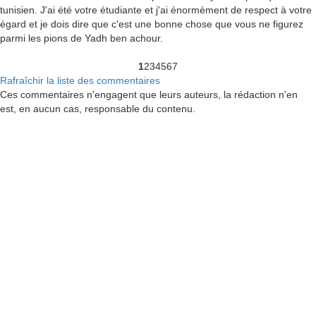
tunisien. J'ai été votre étudiante et j'ai énormèment de respect à votre
égard et je dois dire que c'est une bonne chose que vous ne figurez
parmi les pions de Yadh ben achour.
1
2
3
4
5
6
7
Rafraîchir la liste des commentaires
Ces commentaires n'engagent que leurs auteurs, la rédaction n'en
est, en aucun cas, responsable du contenu.