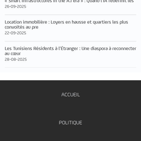
« Smart infrastructures in the A.I era » : Quand l’IA redéfinit les
26-09-2025
Location immobilière : Loyers en hausse et quartiers les plus
convoités au pre
22-09-2025
Les Tunisiens Résidents à l’Étranger : Une diaspora à reconnecter
au cœur
28-08-2025
ACCUEIL
POLITIQUE