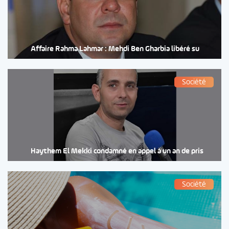
Affaire Rahma Lahmar : Mehdi Ben Gharbia libéré su
Société
Haythem El Mekki condamné en appel à un an de pris
Société