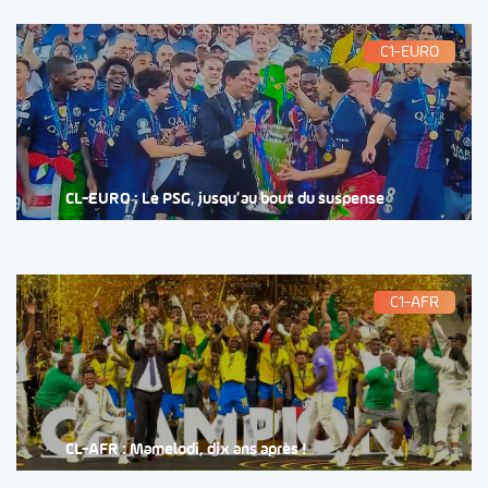
C1-EURO
CL-EURO : Le PSG, jusqu’au bout du suspense
C1-AFR
CL-AFR : Mamelodi, dix ans après !