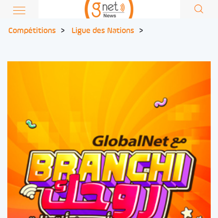
Compétitions
Ligue des Nations