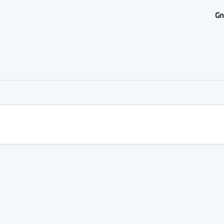
Gn
er
rtager