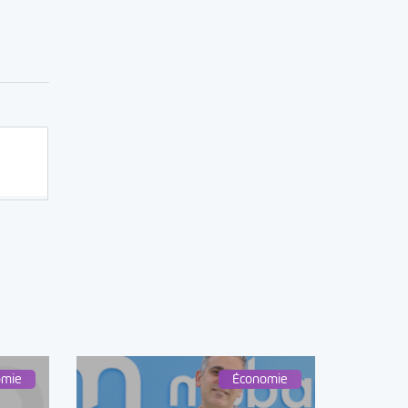
omie
Économie