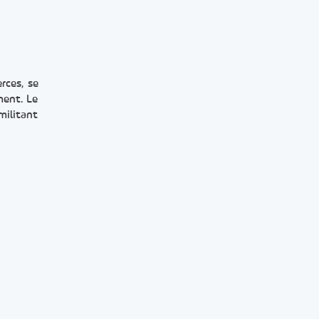
rces, se
ment. Le
militant