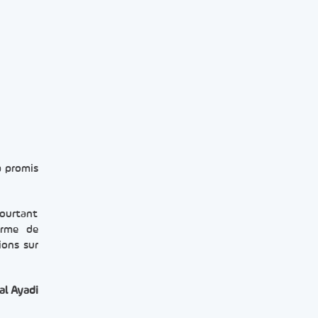
a promis
pourtant
orme de
ions sur
al Ayadi