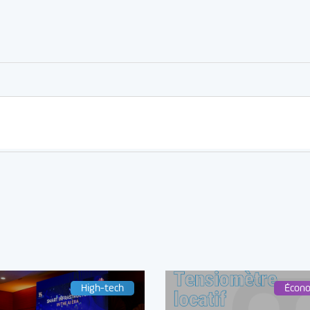
er
rtager
High-tech
Écon