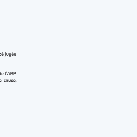
té jugée
de l’ARP
e cause,