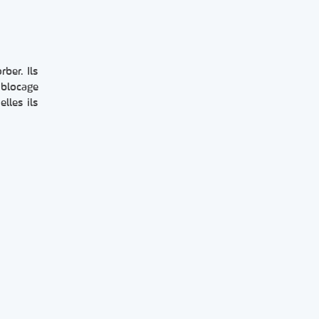
ber. Ils
 blocage
lles ils