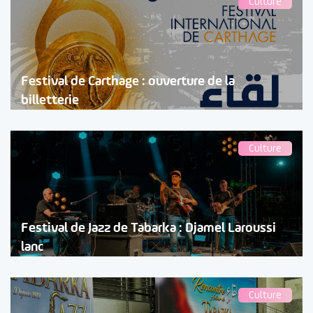
Culture
Festival de Carthage : ouverture de la
billetterie
Culture
Festival de Jazz de Tabarka : Djamel Laroussi
lanc
Culture