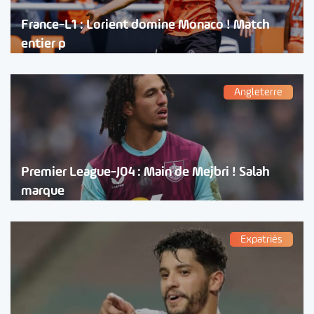
France-L1 : Lorient domine Monaco ! Match
entier p
Angleterre
Premier League-J04 : Main de Mejbri ! Salah
marque
Expatriés