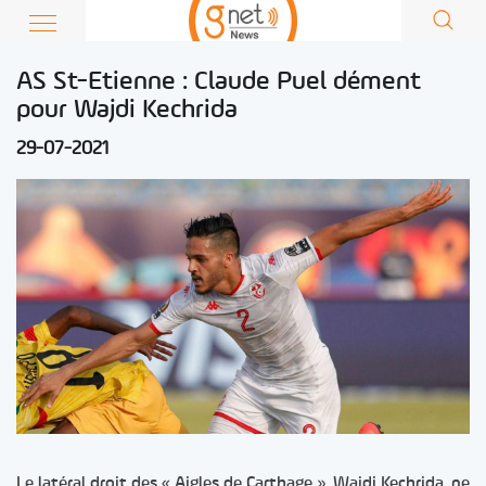
AS St-Etienne : Claude Puel dément
pour Wajdi Kechrida
29-07-2021
Le latéral droit des « Aigles de Carthage », Wajdi Kechrida, ne