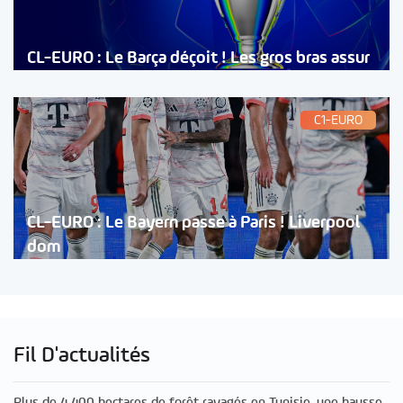
CL-EURO : Le Barça déçoit ! Les gros bras assur
C1-EURO
CL-EURO : Le Bayern passe à Paris ! Liverpool
dom
Fil D'actualités
Plus de 4 400 hectares de forêt ravagés en Tunisie, une hausse