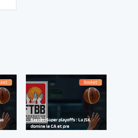
sket
Basket
Mo
Basket-Super playoffs : La JSK
domine le CA et pre