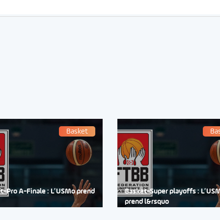
Basket
Ba
t-Pro A-Finale : L’USMo prend
Basket-Super playoffs : L’US
prend l&rsquo