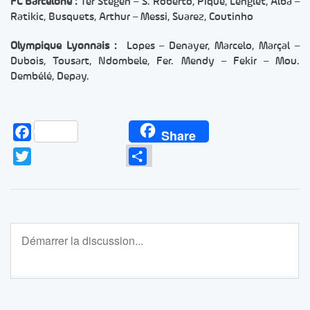
FC Barcelone :
Ter Stegen – S. Roberto, Piqué, Lenglet, Alba –
Ratikic, Busquets, Arthur – Messi, Suarez, Coutinho
Olympique Lyonnais :
Lopes – Denayer, Marcelo, Marçal –
Dubois, Tousart, Ndombele, Fer. Mendy – Fekir – Mou.
Dembélé, Depay.
Facebook
Share
Twitter
Partager