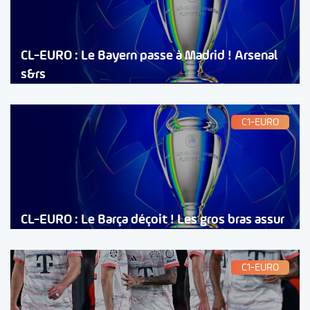
CL-EURO : Le Bayern passe à Madrid ! Arsenal
s&rs
C1-EURO
CL-EURO : Le Barça déçoit ! Les gros bras assur
C1-EURO