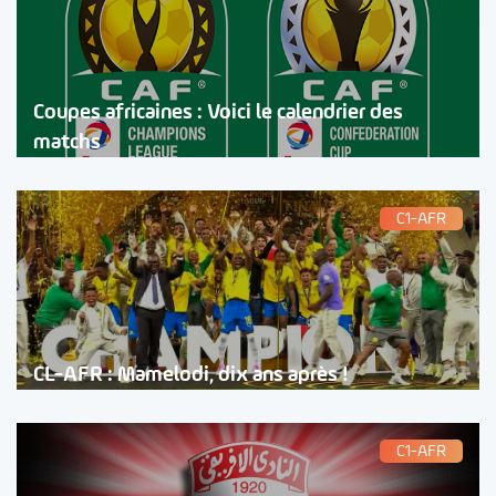
Coupes africaines : Voici le calendrier des
matchs
C1-AFR
CL-AFR : Mamelodi, dix ans après !
C1-AFR