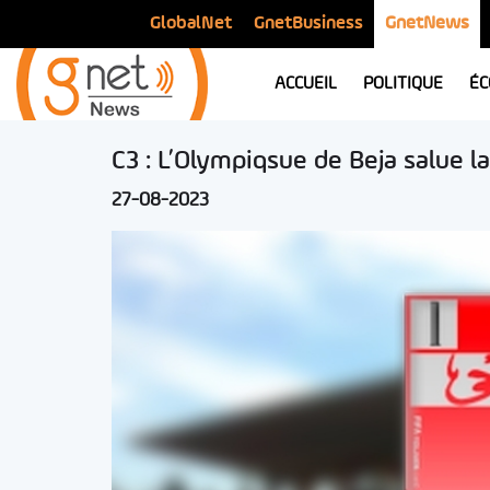
GlobalNet
GnetBusiness
GnetNews
ACCUEIL
POLITIQUE
ÉC
C3 : L’Olympiqsue de Beja salue l
27-08-2023