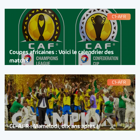
C1-AFR
Coupes africaines : Voici le calendrier des
matchs
C1-AFR
CL-AFR : Mamelodi, dix ans après !