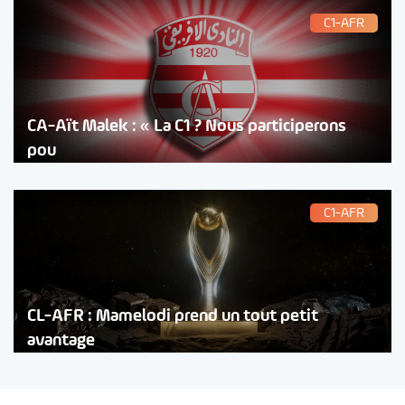
C1-AFR
CA-Aït Malek : « La C1 ? Nous participerons
pou
C1-AFR
CL-AFR : Mamelodi prend un tout petit
avantage