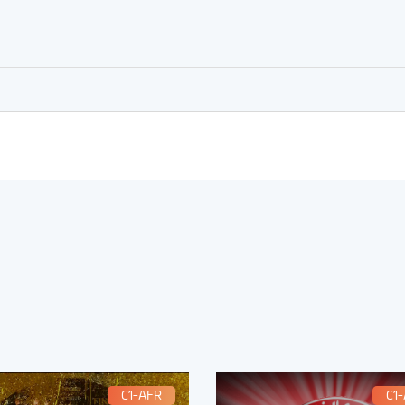
er
rtager
C1-AFR
C1