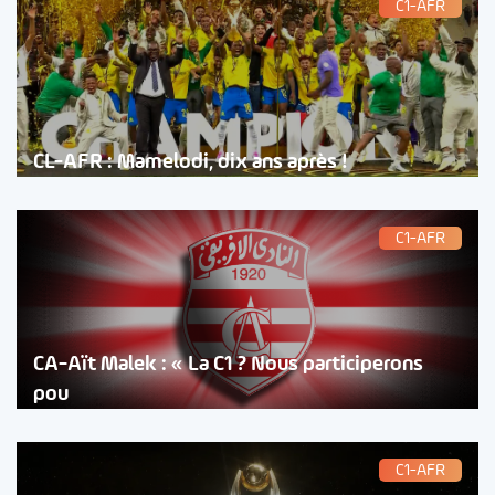
C1-AFR
CL-AFR : Mamelodi, dix ans après !
C1-AFR
CA-Aït Malek : « La C1 ? Nous participerons
pou
C1-AFR