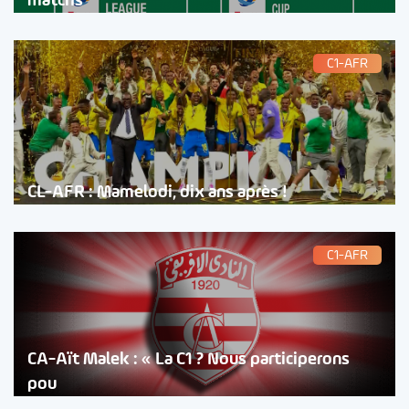
matchs
C1-AFR
CL-AFR : Mamelodi, dix ans après !
C1-AFR
CA-Aït Malek : « La C1 ? Nous participerons
pou