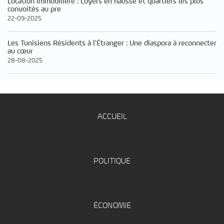
Location immobilière : Loyers en hausse et quartiers les plus
convoités au pre
22-09-2025
Les Tunisiens Résidents à l’Étranger : Une diaspora à reconnecter
au cœur
28-08-2025
ACCUEIL
POLITIQUE
ÉCONOMIE