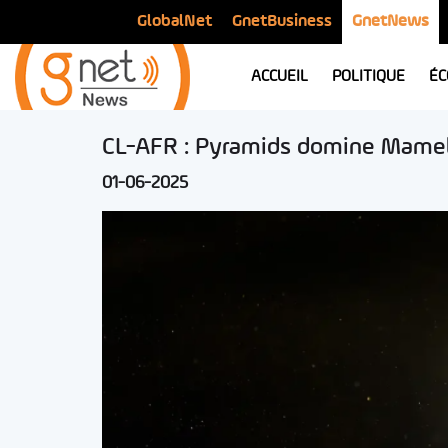
GlobalNet
GnetBusiness
GnetNews
ACCUEIL
POLITIQUE
ÉC
CL-AFR : Pyramids domine Mamel
01-06-2025