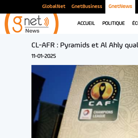
GlobalNet
GnetBusiness
GnetNews
ACCUEIL
POLITIQUE
ÉC
CL-AFR : Pyramids et Al Ahly quali
11-01-2025