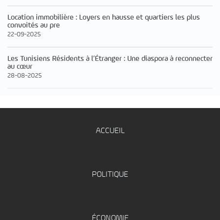
Location immobilière : Loyers en hausse et quartiers les plus
convoités au pre
22-09-2025
Les Tunisiens Résidents à l’Étranger : Une diaspora à reconnecter
au cœur
28-08-2025
ACCUEIL
POLITIQUE
ÉCONOMIE