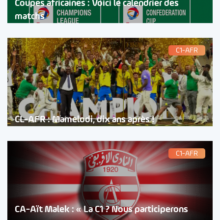
Coupes africaines : Voici le calendrier des
matchs
C1-AFR
CL-AFR : Mamelodi, dix ans après !
C1-AFR
CA-Aït Malek : « La C1 ? Nous participerons