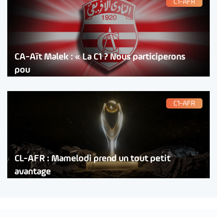
C1-AFR
CA-Aït Malek : « La C1 ? Nous participerons
pou
C1-AFR
CL-AFR : Mamelodi prend un tout petit
avantage