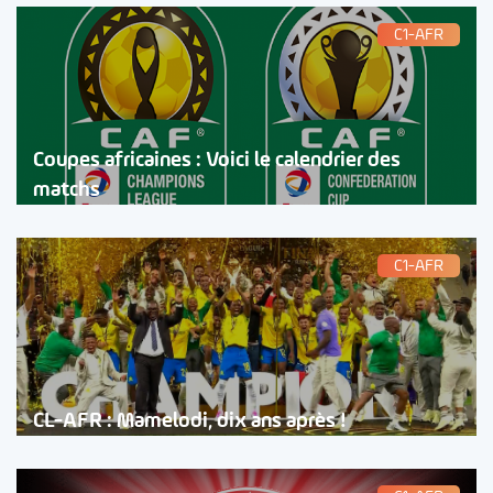
C1-AFR
Coupes africaines : Voici le calendrier des
matchs
C1-AFR
CL-AFR : Mamelodi, dix ans après !