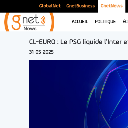
GlobalNet
GnetBusiness
GnetNews
ACCUEIL
POLITIQUE
ÉC
CL-EURO : Le PSG liquide l’Inter 
31-05-2025