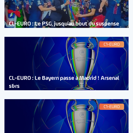
CL-EURO : Le PSG, jusqu’au bout du suspense
C1-EURO
CL-EURO : Le Bayern passe à Madrid ! Arsenal
s&rs
C1-EURO