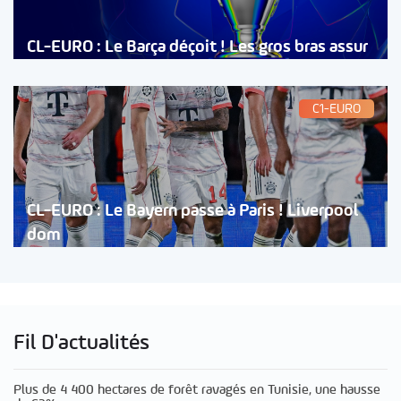
CL-EURO : Le Barça déçoit ! Les gros bras assur
C1-EURO
CL-EURO : Le Bayern passe à Paris ! Liverpool
dom
Fil D'actualités
Plus de 4 400 hectares de forêt ravagés en Tunisie, une hausse