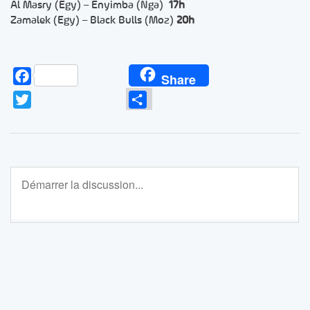
Al Masry (Egy) – Enyimba (Nga)
17h
Zamalek (Egy) – Black Bulls (Moz)
20h
Facebook
Share
Twitter
Partager