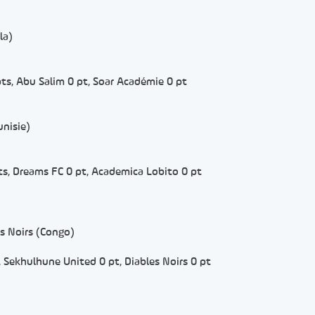
la)
ts, Abu Salim 0 pt, Soar Académie 0 pt
unisie)
pts, Dreams FC 0 pt, Academica Lobito 0 pt
s Noirs (Congo)
 Sekhulhune United 0 pt, Diables Noirs 0 pt