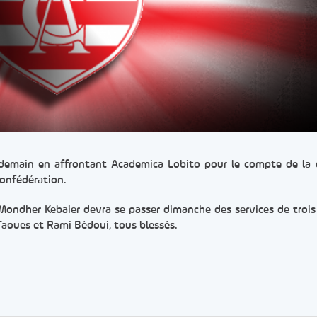
s demain en affrontant Academica Lobito pour le compte de la 
Confédération.
r Mondher Kebaier devra se passer dimanche des services de trois
oues et Rami Bédoui, tous blessés.
er
rtager