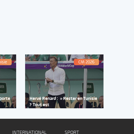
isie
CM 2026
 porte
Hervé Renard : » Rester en Tunisie
? Tout est
INTERNATIONAL
SPORT