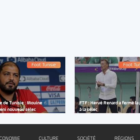
Foot Tunisie
Foot Tun
e de Tunisie : Mouine
FTF : Hervé Renard a fermé la
eni nouveau sélec
à la sélec
CONOMIE
CULTURE
SOCIÉTÉ
RÉGIONS