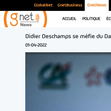
GlobalNet
GnetBusiness
GnetNews
ACCUEIL
POLITIQUE
ÉC
Didier Deschamps se méfie du Da
01-04-2022