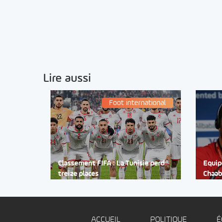
Lire aussi
Foot international
Classement FIFA : La Tunisie perd
Equip
treize places
Chaab
ACCUEIL
POLITIQUE
É