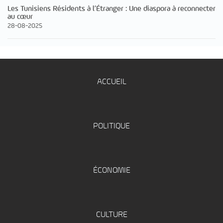
Les Tunisiens Résidents à l’Étranger : Une diaspora à reconnecter
au cœur
28-08-2025
ACCUEIL
POLITIQUE
ÉCONOMIE
CULTURE