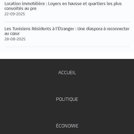
Location immobilière : Loyers en hausse et quartiers les plus
convoités au pre
22-09-2025
Les Tunisiens Résidents à l’Étranger : Une diaspora à reconnecter
au cœur
28-08-2025
ACCUEIL
POLITIQUE
ÉCONOMIE