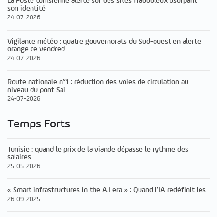
La Poste tunisienne alerte sur des sites frauduleux usurpant
son identité
24-07-2026
Vigilance météo : quatre gouvernorats du Sud-ouest en alerte
orange ce vendred
24-07-2026
Route nationale n°1 : réduction des voies de circulation au
niveau du pont Sai
24-07-2026
Temps Forts
Tunisie : quand le prix de la viande dépasse le rythme des
salaires
25-05-2026
« Smart infrastructures in the A.I era » : Quand l’IA redéfinit les
26-09-2025