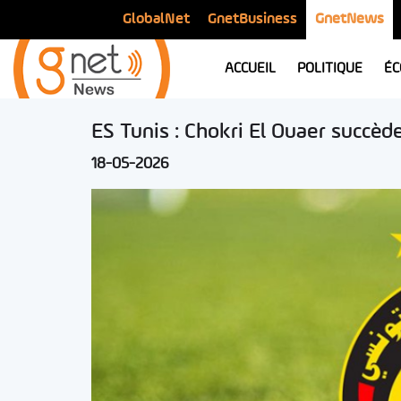
GlobalNet
GnetBusiness
GnetNews
ACCUEIL
POLITIQUE
ÉC
ES Tunis : Chokri El Ouaer succèd
18-05-2026