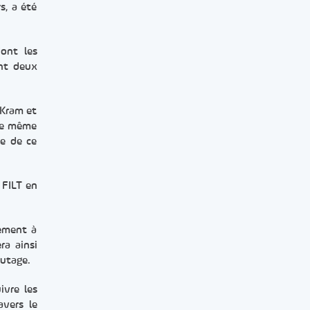
s, a été
ont les
ant deux
 Kram et
 le même
te de ce
 FILT en
nement à
ra ainsi
autage.
ivre les
avers le