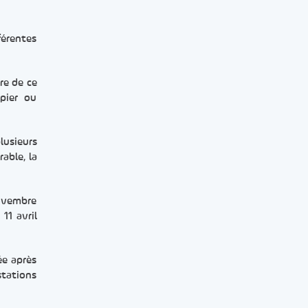
férentes
ire de ce
apier ou
lusieurs
able, la
novembre
11 avril
ée après
stations