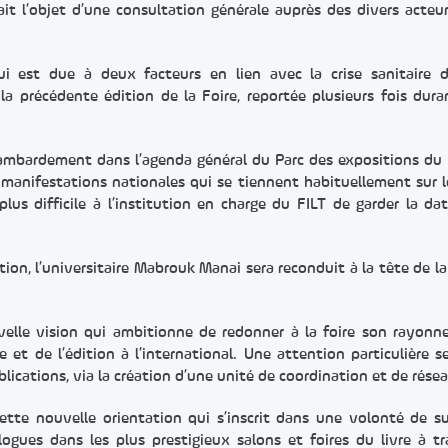
ait l’objet d’une consultation générale auprès des divers acteur
 est due à deux facteurs en lien avec la crise sanitaire d
la précédente édition de la Foire, reportée plusieurs fois dur
chambardement dans l’agenda général du Parc des expositions du
s manifestations nationales qui se tiennent habituellement sur
lus difficile à l’institution en charge du FILT de garder la da
tion, l’universitaire Mabrouk Manai sera reconduit à la tête de la
uvelle vision qui ambitionne de redonner à la foire son rayon
e et de l’édition à l’international. Une attention particulière se
lications, via la création d’une unité de coordination et de rése
tte nouvelle orientation qui s’inscrit dans une volonté de su
gues dans les plus prestigieux salons et foires du livre à tr