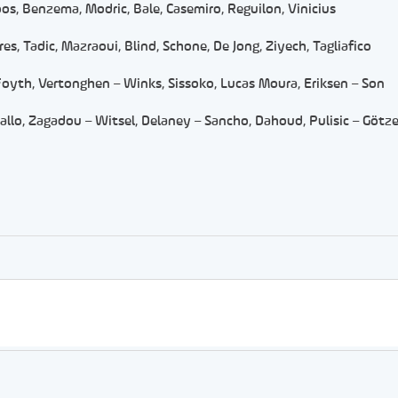
oos, Benzema, Modric, Bale, Casemiro, Reguilon, Vinicius
s, Tadic, Mazraoui, Blind, Schone, De Jong, Ziyech, Tagliafico
 Foyth, Vertonghen – Winks, Sissoko, Lucas Moura, Eriksen – Son
allo, Zagadou – Witsel, Delaney – Sancho, Dahoud, Pulisic – Götze
er
rtager