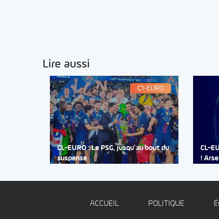
Lire aussi
C1-EURO
CL-EURO : Le PSG, jusqu’au bout du
CL-EU
suspense
! Arse
ACCUEIL
POLITIQUE
É