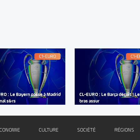
C1-EURO
C1-
RO : Le Bayern passe à Madrid
CL-EURO : Le Barça déçoit ! Le
nal s&rs
bras assur
CONOMIE
CULTURE
SOCIÉTÉ
RÉGIONS