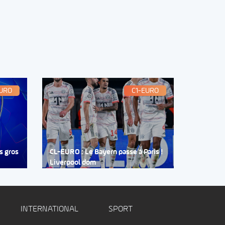
EURO
C1-EURO
s gros
CL-EURO : Le Bayern passe à Paris !
Liverpool dom
INTERNATIONAL
SPORT