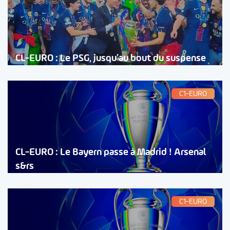
CL-EURO : Le PSG, jusqu’au bout du suspense
C1-EURO
CL-EURO : Le Bayern passe à Madrid ! Arsenal
s&rs
C1-EURO