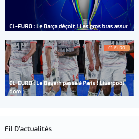
CL-EURO : Le Barça déçoit ! Les gros bras assur
C1-EURO
CL-EURO : Le Bayern passe à Paris ! Liverpool
dom
Fil D'actualités