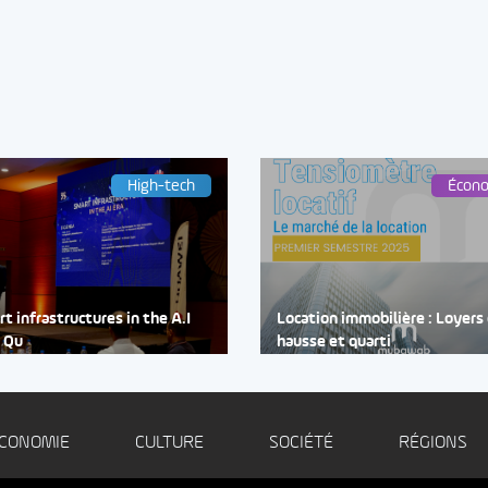
High-tech
Écon
t infrastructures in the A.I
Location immobilière : Loyers
: Qu
hausse et quarti
CONOMIE
CULTURE
SOCIÉTÉ
RÉGIONS