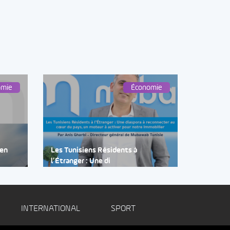
omie
Économie
 en
Les Tunisiens Résidents à
l’Étranger : Une di
INTERNATIONAL
SPORT