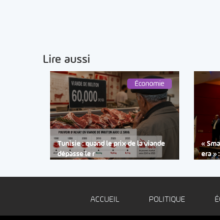
Lire aussi
Économie
Tunisie : quand le prix de la viande
« Smar
dépasse le r
era » 
ACCUEIL
POLITIQUE
É