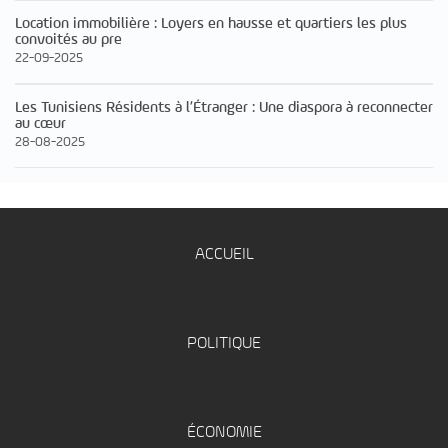
Location immobilière : Loyers en hausse et quartiers les plus
convoités au pre
22-09-2025
Les Tunisiens Résidents à l’Étranger : Une diaspora à reconnecter
au cœur
28-08-2025
ACCUEIL
POLITIQUE
ÉCONOMIE