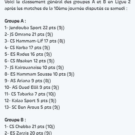
Voici le classement général des groupes A et B en Ligue 2
après les matches de la 10ème journée disputés ce samedi :
Groupe A :
1- Jendouba Sport 22 pts (9j)
2- JS Omrane 21 pts (9j)
3- CS Hammam-Lif 17 pts (8j)
4- CS Korba 17 pts (9j)
5- ES Rades 16 pts (9j)
6- CS Msaken 12 pts (9j)
7- JS Kairouanaise 10 pts (9j)
8- ES Hammam Sousse 10 pts (9j)
9- AS Ariana 9 pts (8j)
10- AS Oued Ellil 9 pts (9j)
11- CS Tabarka 7 pts (10j)
12- Kalaa Sport 5 pts (9j)
13- SC Ben Arous 5 pts (9j)
Groupe B :
1- CS Chebba 21 pts (10j)
2- ES Zarzis 20 pts (9j)