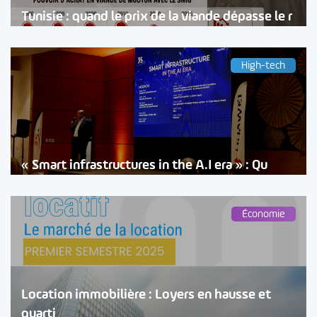
Tunisie : quand le prix de la viande dépasse le r
High-tech
« Smart infrastructures in the A.I era » : Qu
Économie
Location immobilière : Loyers en hausse et
quarti