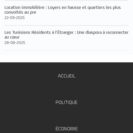
Location immobilière : Loyers en hausse et quartiers les plus
convoités au pre
22-09-2025
Les Tunisiens Résidents à l’Étranger : Une diaspora à reconnecter
au cœur
28-08-2025
ACCUEIL
POLITIQUE
ÉCONOMIE