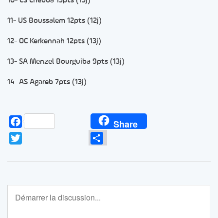
10- CS Chebba 13pts (13j)
11- US Boussalem 12pts (12j)
12- OC Kerkennah 12pts (13j)
13- SA Menzel Bourguiba 9pts (13j)
14- AS Agareb 7pts (13j)
Facebook
Share
Twitter
Partager