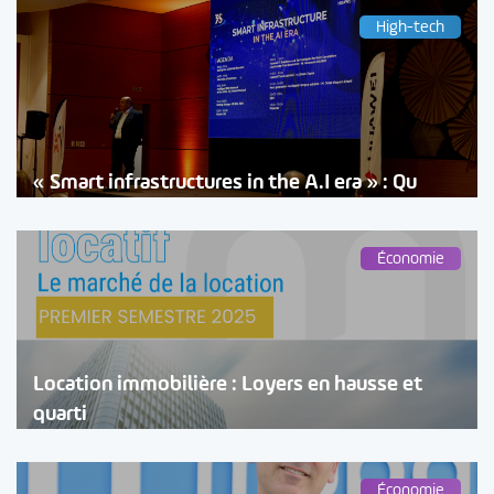
High-tech
« Smart infrastructures in the A.I era » : Qu
Économie
Location immobilière : Loyers en hausse et
quarti
Économie