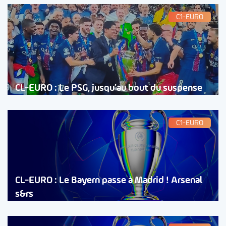
C1-EURO
CL-EURO : Le PSG, jusqu’au bout du suspense
C1-EURO
CL-EURO : Le Bayern passe à Madrid ! Arsenal
s&rs