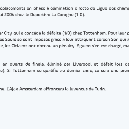
déplacements en phase à élimination directe de Ligue des cham
mai 2004 chez le Deportivo La Corogne (1-0).
r City qui a concédé la défaite (1/0) chez Tottenham. Pour leur 
es Spurs se sont imposés grâce à leur attaquant coréen Son qui 
ode, les Citizens ont obtenu un pénalty. Aguero s’en est chargé, ma
 en quarts de finale, éliminé par Liverpool et défait lors 
le). Si Tottenham se qualifie au dernier carré, ce sera une pre
ne. L’Ajax Amsterdam affrontera la Juventus de Turin.
er
rtager