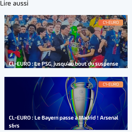
Lire aussi
C1-EURO
CL-EURO : Le PSG, jusqu’au bout du suspense
C1-EURO
CL-EURO : Le Bayern passe à Madrid ! Arsenal
s&rs