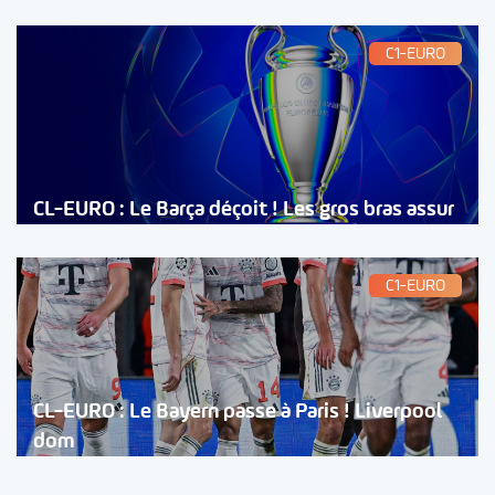
C1-EURO
CL-EURO : Le Barça déçoit ! Les gros bras assur
C1-EURO
CL-EURO : Le Bayern passe à Paris ! Liverpool
dom