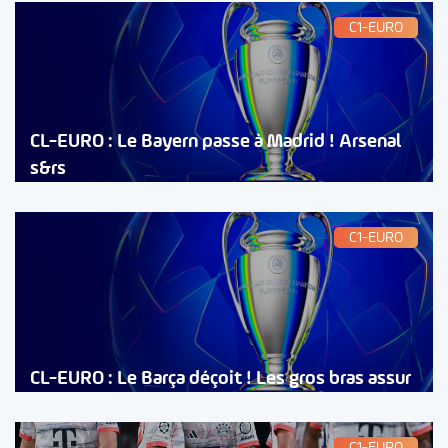
C1-EURO
CL-EURO : Le Bayern passe à Madrid ! Arsenal
s&rs
C1-EURO
CL-EURO : Le Barça déçoit ! Les gros bras assur
C1-EURO