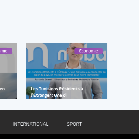
omie
Économie
 en
Les Tunisiens Résidents à
l’Étranger : Une di
INTERNATIONAL
SPORT