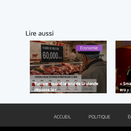
Lire aussi
Économie
Tunisie : quand le prix de la viande
« Smar
dépasse le r
era » 
ACCUEIL
POLITIQUE
É