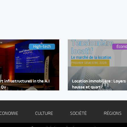
High-tech
Écon
t infrastructures in the A.I
Location immobilière : Loyers
: Qu
hausse et quarti
CONOMIE
CULTURE
SOCIÉTÉ
RÉGIONS